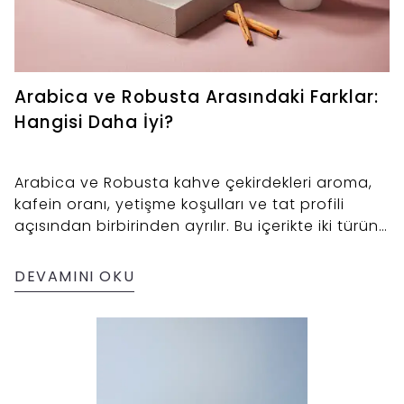
Arabica ve Robusta Arasındaki Farklar:
Hangisi Daha İyi?
Arabica ve Robusta kahve çekirdekleri aroma,
kafein oranı, yetişme koşulları ve tat profili
açısından birbirinden ayrılır. Bu içerikte iki türün
farklarını detaylıca öğrenin, damak zevkinize en
uygun kahveyi seçin!
DEVAMINI OKU