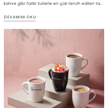
kahve gibi farklı türlerle en çok tercih edilen tatlı
eşleşmelerini paylaşıyoruz. Damak zevkinize
hitap eden lezzetli kombinasyonlar sizi bekliyor!
DEVAMINI OKU