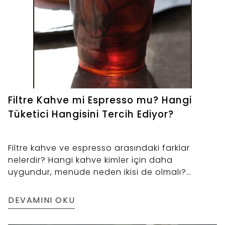
Filtre Kahve mi Espresso mu? Hangi
Tüketici Hangisini Tercih Ediyor?
Filtre kahve ve espresso arasındaki farklar
nelerdir? Hangi kahve kimler için daha
uygundur, menüde neden ikisi de olmalı?
Tüketici alışkanlıkları, barista uzmanlığı ve kârlı
kafe menüsü stratejileriyle Kahve Diyarı
DEVAMINI OKU
rehberinde yanıt buluyor.