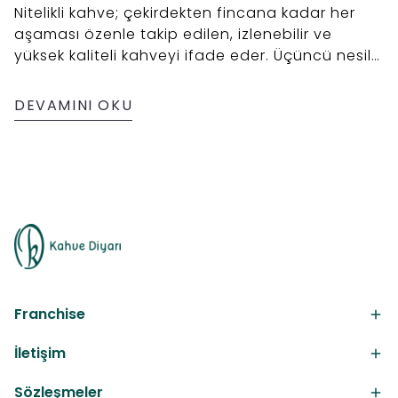
Nitelikli kahve; çekirdekten fincana kadar her
aşaması özenle takip edilen, izlenebilir ve
yüksek kaliteli kahveyi ifade eder. Üçüncü nesil
kahvecilik, bu anlayışı destekleyen demleme
teknikleri ve kahve deneyimini merkeze alır.
DEVAMINI OKU
Franchise
İletişim
Sözleşmeler