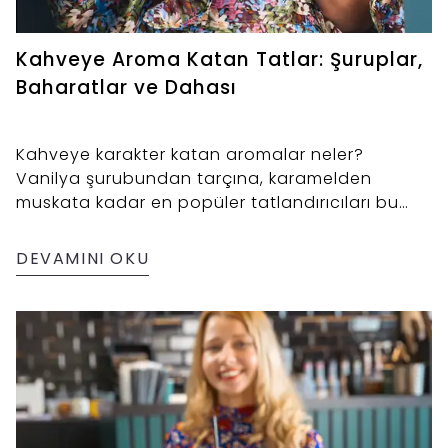
Kahveye Aroma Katan Tatlar: Şuruplar,
Baharatlar ve Dahası
Kahveye karakter katan aromalar neler?
Vanilya şurubundan tarçına, karamelden
muskata kadar en popüler tatlandırıcıları bu
yazıda keşfedin. Kahve deneyiminizi
kişiselleştirmek için lezzetli öneriler sizi bekliyor.
DEVAMINI OKU