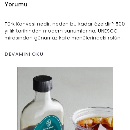
Yorumu
Türk Kahvesi nedir, neden bu kadar özeldir? 500
yıllık tarihinden modern sunumlarına, UNESCO
mirasından günümüz kafe menülerindeki rolüne
kadar Türk Kahvesinin kültürel yolculuğunu
keşfedin. Kahve Diyarı’nın Türk Kahvesine
DEVAMINI OKU
bakışını yakından tanıyın.