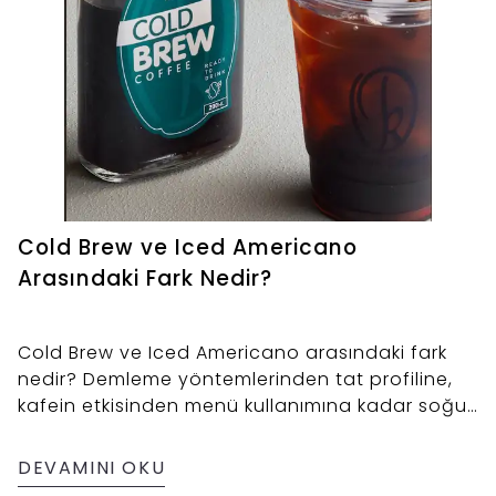
Cold Brew ve Iced Americano
Arasındaki Fark Nedir?
Cold Brew ve Iced Americano arasındaki fark
nedir? Demleme yöntemlerinden tat profiline,
kafein etkisinden menü kullanımına kadar soğuk
kahvelerin dünyasını keşfedin. Yaz menüsünde
hangi kahve kime hitap ediyor, Kahve Diyarı
DEVAMINI OKU
anlatıyor.