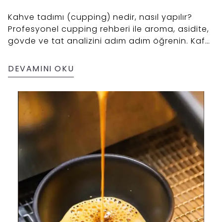
Kahve tadımı (cupping) nedir, nasıl yapılır?
Profesyonel cupping rehberi ile aroma, asidite,
gövde ve tat analizini adım adım öğrenin. Kafe
işletmecileri ve kahve severler için uzman tadım
teknikleri bu rehberde.
DEVAMINI OKU