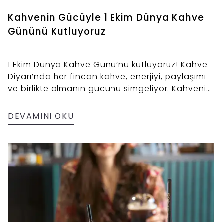
Kahvenin Gücüyle 1 Ekim Dünya Kahve
Gününü Kutluyoruz
1 Ekim Dünya Kahve Günü’nü kutluyoruz! Kahve
Diyarı’nda her fincan kahve, enerjiyi, paylaşımı
ve birlikte olmanın gücünü simgeliyor. Kahvenin
birleştirici ruhunu bu özel günde hep birlikte
yaşıyoruz.
DEVAMINI OKU