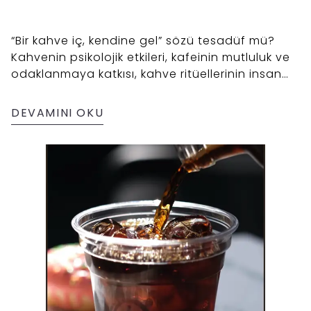
“Bir kahve iç, kendine gel” sözü tesadüf mü?
Kahvenin psikolojik etkileri, kafeinin mutluluk ve
odaklanmaya katkısı, kahve ritüellerinin insan
davranışları üzerindeki rolü bu yazıda. Kahve
Diyarı bakış açısıyla kahvenin hissettiren
DEVAMINI OKU
gücünü keşfedin.