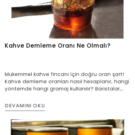
Kahve Demleme Oranı Ne Olmalı?
Mükemmel kahve fincanı için doğru oran şart!
Kahve demleme oranları nasıl hesaplanır, hangi
yöntemde hangi gramaj kullanılır? Baristalar,
kafe işletmecileri ve franchise yatırımcıları için
profesyonel kahve demleme rehberi.
DEVAMINI OKU