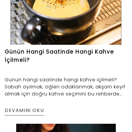
Günün Hangi Saatinde Hangi Kahve
İçilmeli?
Günün hangi saatinde hangi kahve içilmeli?
Sabah ayılmak, öğlen odaklanmak, akşam keyif
almak için doğru kahve seçimini bu rehberde
keşfedin. Espresso’dan cold brew’e, saatlere
göre kahve önerileri ve kafe menüsü ipuçları
DEVAMINI OKU
Kahve Diyarı’ndan.