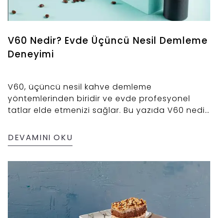
V60 Nedir? Evde Üçüncü Nesil Demleme
Deneyimi
V60, üçüncü nesil kahve demleme
yöntemlerinden biridir ve evde profesyonel
tatlar elde etmenizi sağlar. Bu yazıda V60 nedir,
nasıl kullanılır ve kahve lezzetine nasıl etki eder
gibi sorulara sade ve anlaşılır yanıtlar
DEVAMINI OKU
bulacaksınız.