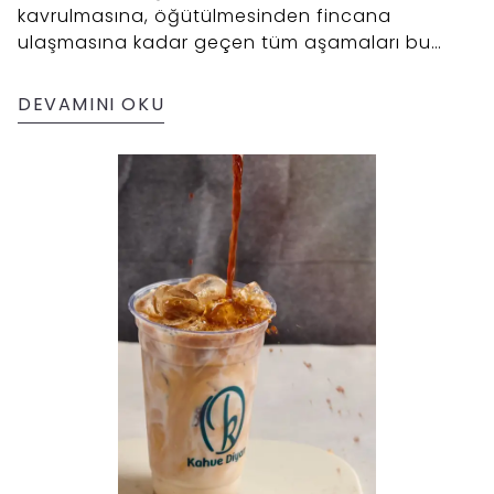
kavrulmasına, öğütülmesinden fincana
ulaşmasına kadar geçen tüm aşamaları bu
içerikte keşfedin. Kahvenin izlenebilir ve emek
dolu yolculuğuna yakından bakın.
DEVAMINI OKU