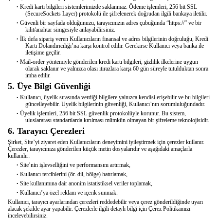
Kredi kartı bilgileri sistemlerimizde saklanmaz. Ödeme işlemleri, 256 bit SSL
•
(
Secure
Sockets
Layer
) protokolü ile şifrelenerek doğrudan ilgili bankaya iletilir.
Güvenli bir sayfada olduğunuzu, tarayıcınızın adres çubuğunda “https://” ve bir
•
kilit/anahtar simgesiyle anlayabilirsiniz.
İlk defa sipariş veren Kullanıcıların finansal ve adres bilgilerinin doğruluğu, Kredi
•
Kartı
Dolandırıcılığı’na
karşı kontrol edilir. Gerekirse Kullanıcı veya banka ile
iletişime geçilir.
Mail-
order
yöntemiyle gönderilen kredi kartı bilgileri, gizlilik ilkelerine uygun
•
olarak saklanır ve yalnızca olası itirazlara karşı 60 gün süreyle tutulduktan sonra
imha edilir.
5. Üye Bilgi Güvenliği
Kullanıcı, üyelik sırasında verdiği bilgilere yalnızca kendisi erişebilir ve bu bilgileri
•
güncelleyebilir. Üyelik bilgilerinin güvenliği,
Kullanıcı’nın
sorumluluğundadır.
Üyelik işlemleri, 256 bit SSL güvenlik protokolüyle korunur. Bu sistem,
•
uluslararası standartlarda kırılması mümkün olmayan bir şifreleme teknolojisidir.
6. Tarayıcı Çerezleri
Şirket,
Site’yi
ziyaret eden Kullanıcıların deneyimini iyileştirmek için çerezler kullanır.
Çerezler, tarayıcınıza gönderilen küçük metin dosyalarıdır ve aşağıdaki amaçlarla
kullanılır:
Site’nin işlevselliğini ve performansını artırmak,
•
Kullanıcı tercihlerini (ör. dil, bölge) hatırlamak,
•
Site kullanımına dair anonim istatistiksel veriler toplamak,
•
Kullanıcı’ya
özel reklam ve içerik sunmak.
•
Kullanıcı, tarayıcı ayarlarından çerezleri reddedebilir veya çerez gönderildiğinde uyarı
alacak şekilde ayar yapabilir. Çerezlerle ilgili detaylı bilgi için Çerez Politikamızı
inceleyebilirsiniz.