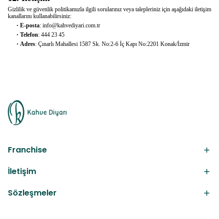
Gizlilik ve güvenlik politikamızla ilgili sorularınız veya talepleriniz için aşağıdaki iletişim
kanallarını kullanabilirsiniz:
E-posta
:
info@kahvediyari.com.tr
•
Telefon
: 444 23 45
•
Adres
: Çınarlı Mahallesi 1587
Sk
. No:2-6 İç Kapı No:2201 Konak/İzmir
•
Franchise
İletişim
Sözleşmeler