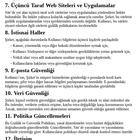
7. Üçüncü Taraf Web Siteleri ve Uygulamalar
Site’de
yer alan üçüncü taraf web sitelerine veya uygulamalara yönlendiren linkler
bulunabilir. Bu linkler yalnızca kolaylık sağlamak amacıyla sunulur. Şirket, bu sitelerin
gizlilik uygulamalarından veya içeriklerinden sorumlu değildir. Kullanıcı, bu siteleri
ziyaret ederken ilgili sitelerin gizlilik politikalarını incelemelidir.
8. İstisnai Haller
Şirket, aşağıdaki durumlarda Kullanıcı bilgilerini üçüncü kişilerle paylaşabilir:
Kanun, yönetmelik veya diğer hukuki düzenlemelere uymak için,
•
Kullanıcı Sözleşmesi ve diğer sözleşmelerin gerekliliklerini yerine getirmek için,
•
Yetkili idari veya adli makamların usulüne uygun bilgi taleplerinde,
•
Kullanıcıların haklarını veya güvenliğini korumak için.
•
9. E-posta Güvenliği
Kullanıcı’nın
, Şirket’in müşteri hizmetlerine gönderdiği e-postalarda kredi kartı
numarası, şifre veya diğer hassas bilgileri paylaşmaması önemlidir. E-postalardaki
bilgilerin güvenliği garanti edilemez ve üçüncü kişiler tarafından görülebilir.
10. Veri Güvenliği
Şirket, kişisel verilerin güvenliğini sağlamak için gerekli teknik ve idari önlemleri alır.
Bu önlemler, verilerin yetkisiz erişime, kayba veya değişikliğe karşı korunmasını içerir.
Ancak, internet üzerinden veri aktarımının tamamen güvenli olduğu garanti edilemez.
11. Politika Güncellemeleri
Bu Gizlilik ve Güvenlik Politikası, yasal düzenlemeler veya hizmet değişiklikleri
doğrultusunda güncellenebilir. Güncellemeler,
Site’de
yayımlanır ve yayımlanma
tarihinde yürürlüğe girer. Kullanıcıların politikayı düzenli olarak kontrol etmesi önerilir.
12. İletişim