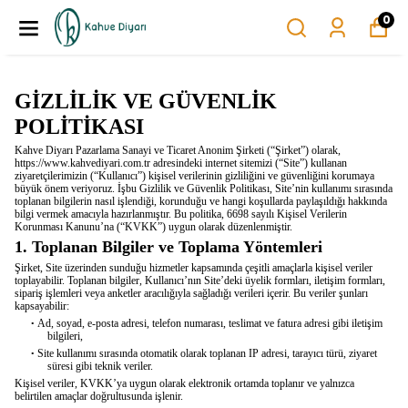
0
GİZLİLİK VE GÜVENLİK
POLİTİKASI
Kahve Diyarı Pazarlama Sanayi ve Ticaret Anonim Şirketi (“Şirket”) olarak,
https://www.kahvediyari.com.tr adresindeki internet sitemizi (“Site”) kullanan
ziyaretçilerimizin (“Kullanıcı”) kişisel verilerinin gizliliğini ve güvenliğini korumaya
büyük önem veriyoruz. İşbu Gizlilik ve Güvenlik Politikası, Site’nin kullanımı sırasında
toplanan bilgilerin nasıl işlendiği, korunduğu ve hangi koşullarda paylaşıldığı hakkında
bilgi vermek amacıyla hazırlanmıştır. Bu politika, 6698 sayılı Kişisel Verilerin
Korunması Kanunu’na (“KVKK”) uygun olarak düzenlenmiştir.
1. Toplanan Bilgiler ve Toplama Yöntemleri
Şirket, Site üzerinden sunduğu hizmetler kapsamında çeşitli amaçlarla kişisel veriler
toplayabilir. Toplanan bilgiler,
Kullanıcı’nın
Site’deki
üyelik formları, iletişim formları,
sipariş işlemleri veya anketler aracılığıyla sağladığı verileri içerir. Bu veriler şunları
kapsayabilir:
Ad,
soyad
, e-posta adresi, telefon numarası, teslimat ve fatura adresi gibi iletişim
•
bilgileri,
Site kullanımı sırasında otomatik olarak toplanan IP adresi, tarayıcı türü, ziyaret
•
süresi gibi teknik veriler.
Kişisel veriler,
KVKK’ya
uygun olarak elektronik ortamda toplanır ve yalnızca
belirtilen amaçlar doğrultusunda işlenir.