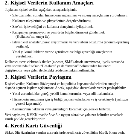
2. Kişisel Verilerin Kullanım Amaçları
Toplanan kişisel veriler, aşağıdaki amaçlarla işlenir:
Site üzerinden sunulan hizmetlerin sağlanması ve sipariş süreçlerinin yürütülmesi,
•
Kullanıcı taleplerinin ve şikayetlerinin değerlendirilmesi,
•
Site’nin işlevselliğini ve kullanıcı deneyimini iyileştirmek,
•
Kampanya, promosyon ve yeni ürün bilgilendirmeleri göndermek
•
(
Kullanıcı’nın
onayı ile),
İstatistiksel analizler, pazar araştırmaları ve veri tabanı oluşturma (anonimleştirilmiş
•
verilerle),
Yasal yükümlülüklerin yerine getirilmesi ve bilgi güvenliği süreçlerinin
•
yürütülmesi.
Kullanıcı, ticari elektronik iletiler (e-posta, SMS) almak istemiyorsa, üyelik sırasında
veya sonrasında Site’nin “Hesabım” ya da “Ayarlar” bölümünden bu tercihi
değiştirebilir veya gelen iletilerdeki reddetme linkini kullanabilir.
3. Kişisel Verilerin Paylaşımı
Kişisel veriler, Kullanıcı Sözleşmesi ve bu politika kapsamında belirtilen amaçlar
dışında üçüncü kişilere açıklanmaz. Ancak, aşağıdaki durumlarda veriler paylaşılabilir:
Yasal zorunluluklar gereği yetkili kamu kurumları veya adli makamlarla,
•
Hizmetlerin sunulması için iş birliği yapılan tedarikçiler ve iş ortaklarıyla (yalnızca
•
gerekli kapsamda),
Kullanıcı’nın
haklarını veya güvenliğini korumak için gerekli hallerde.
•
Veri paylaşımı, KVKK madde 5 ve 8’e uygun olarak ve yalnızca belirtilen amaçlarla
sınırlı şekilde gerçekleştirilir.
4. Kredi Kartı Güvenliği
Şirket, Site üzerinden yapılan alışverişlerde kredi kartı güvenliğine büyük önem verir: