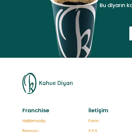
Bu diyarın k
Franchise
İletişim
Hakkımızda
Form
Başvuru
S.S.S.