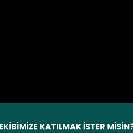
EKİBİMİZE KATILMAK İSTER MİSİN