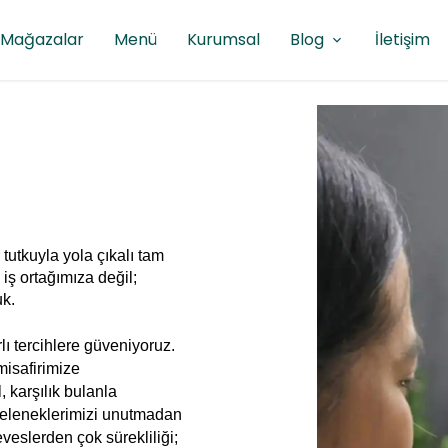
Mağazalar
Menü
Kurumsal
Blog
İletişim
 tutkuyla yola çıkalı tam
iş ortağımıza değil;
uk.
rlı tercihlere güveniyoruz.
misafirimize
 karşılık bulanla
geleneklerimizi unutmadan
veslerden çok sürekliliği;