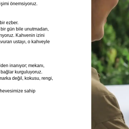
işimi önemsiyoruz.
bir ezber.
ı bir gün bile unutmadan,
ıyoruz. Kahvenin izini
kavuran ustayı, o kahveyle
lden inanıyor; mekanı,
 bağlar kurguluyoruz.
arka değil, kokusu, rengi,
 hevesimize sahip