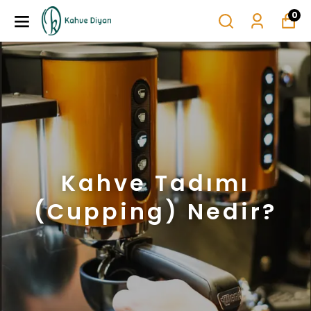
0
Kahve Tadımı
(Cupping) Nedir?