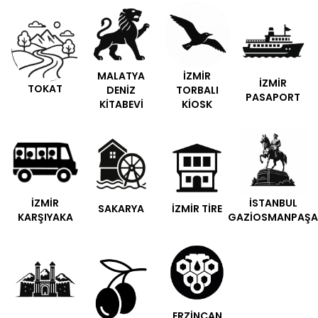
MALATYA
İZMİR
İZMİR
TOKAT
DENİZ
TORBALI
PASAPORT
KİTABEVİ
KİOSK
İZMİR
İSTANBUL
SAKARYA
İZMİR TİRE
KARŞIYAKA
GAZİOSMANPAŞA
ERZİNCAN