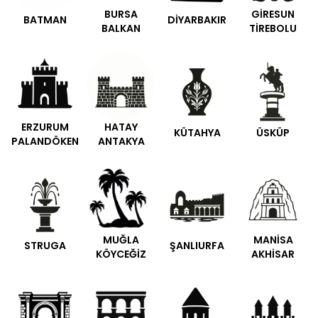
BURSA
GİRESUN
BATMAN
DİYARBAKIR
BALKAN
TİREBOLU
ERZURUM
HATAY
KÜTAHYA
ÜSKÜP
PALANDÖKEN
ANTAKYA
MUĞLA
MANİSA
STRUGA
ŞANLIURFA
KÖYCEĞİZ
AKHİSAR