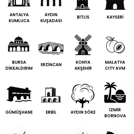
ANTALYA
AYDIN
BİTLİS
KAYSERİ
KUMLUCA
KUŞADASI
BURSA
KONYA
MALATYA
ERZİNCAN
DİKKALDIRIM
AKŞEHİR
CITY AVM
İZMİR
GÜMÜŞHANE
ERBİL
AYDIN SÖKE
BORNOVA