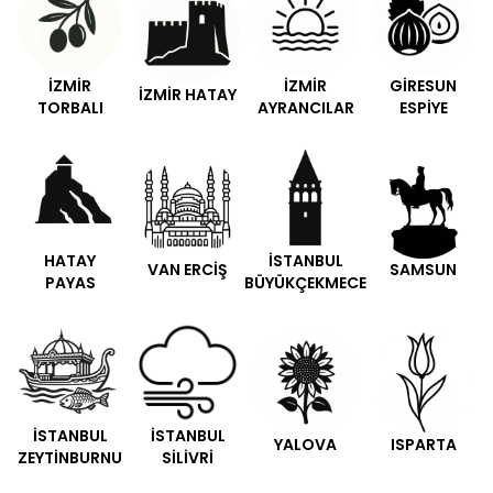
İZMİR
İZMİR
GİRESUN
İZMİR HATAY
TORBALI
AYRANCILAR
ESPİYE
HATAY
İSTANBUL
VAN ERCİŞ
SAMSUN
PAYAS
BÜYÜKÇEKMECE
İSTANBUL
İSTANBUL
YALOVA
ISPARTA
ZEYTİNBURNU
SİLİVRİ